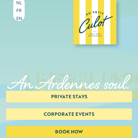
NL
FR
EN
A BREEZE FROM
PALM SPRINGS,
An Ardennes soul.
PRIVATE STAYS
CORPORATE EVENTS
BOOK NOW