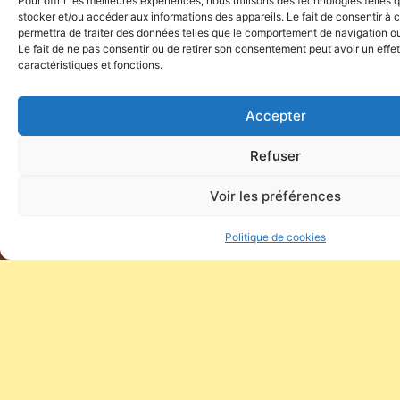
Pour offrir les meilleures expériences, nous utilisons des technologies telles 
EXPERIENCES
Unique moments
stocker et/ou accéder aux informations des appareils. Le fait de consentir à
permettra de traiter des données telles que le comportement de navigation ou 
Le fait de ne pas consentir ou de retirer son consentement peut avoir un effet
At Le Petit Culot, every stay is a tailor-made
caractéristiques et fonctions.
experience.
Taste, create, explore.
Accepter
Refuser
DISCOVER
Voir les préférences
Politique de cookies