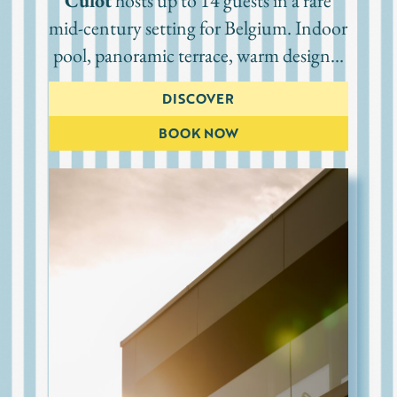
Culot
hosts up to 14 guests in a rare
mid-century setting for Belgium. Indoor
pool, panoramic terrace, warm design…
DISCOVER
BOOK NOW