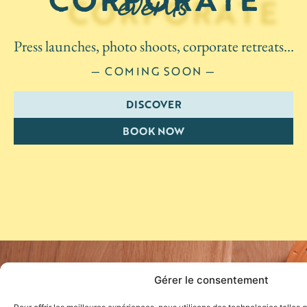
events
Press launches, photo shoots, corporate retreats…
— COMING SOON —
DISCOVER
BOOK NOW
Gérer le consentement