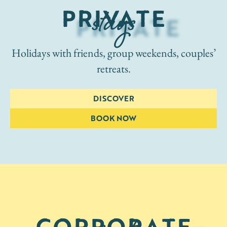
stays
PRIVATE
Holidays with friends, group weekends, couples’
retreats.
DISCOVER
BOOK NOW
CORPORATE