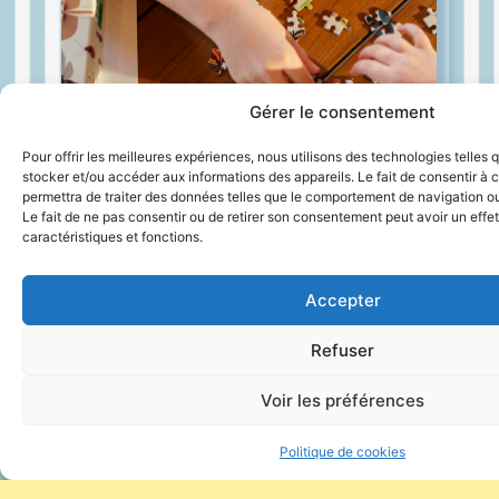
Gérer le consentement
Pour offrir les meilleures expériences, nous utilisons des technologies telles 
stocker et/ou accéder aux informations des appareils. Le fait de consentir à
permettra de traiter des données telles que le comportement de navigation ou 
Le fait de ne pas consentir ou de retirer son consentement peut avoir un effet
caractéristiques et fonctions.
Accepter
VIVRE
ENSEMBLE
Refuser
tout simplement
Voir les préférences
Cuisiner avec ceux qu’on aime.
Politique de cookies
Refaire le monde autour d’un barbecue.
Plonger dans la piscine au lever du jour.