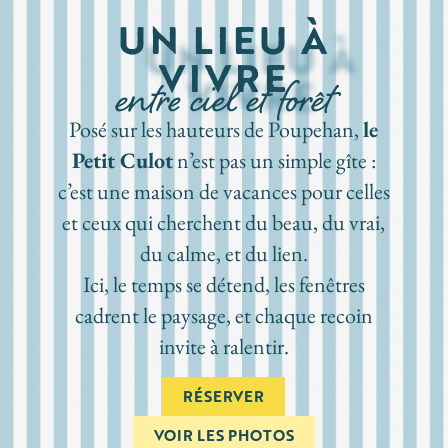
UN LIEU À
VIVRE
entre ciel et forêt
Posé sur les hauteurs de Poupehan,
le
Petit Culot
n’est pas un simple gîte :
c’est une maison de vacances pour celles
et ceux qui cherchent du beau, du vrai,
du calme, et du lien.
Ici, le temps se détend, les fenêtres
cadrent le paysage, et chaque recoin
invite à ralentir.
RÉSERVER
VOIR LES PHOTOS